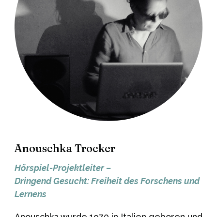
Anouschka Trocker
Hörspiel-Projektleiter
–
Dringend Gesucht: Freiheit des Forschens und
Lernens
Anouschka wurde 1970 in Italien geboren und