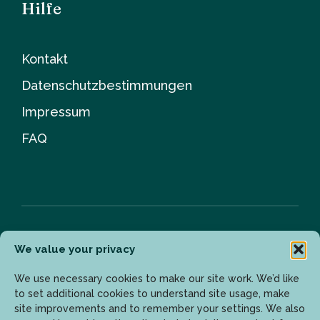
Hilfe
Kontakt
Datenschutzbestimmungen
Impressum
FAQ
We value your privacy
Newsletter
We use necessary cookies to make our site work. We’d like
to set additional cookies to understand site usage, make
site improvements and to remember your settings. We also
Geben Sie Ihre E-Mail-Adresse ein, um die neuesten