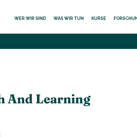
WER WIR SIND
WAS WIR TUN
KURSE
FORSCHU
h And Learning