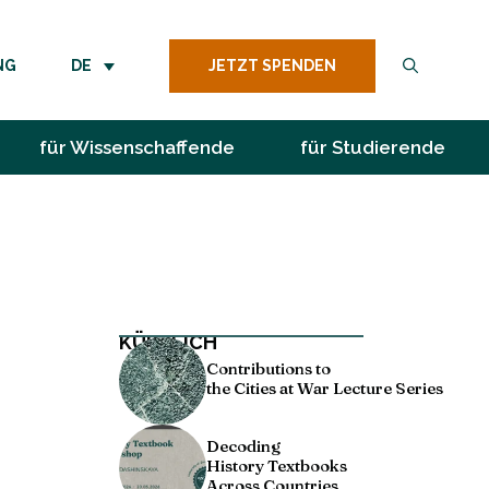
JETZT SPENDEN
NG
DE
für Wissenschaffende
für Studierende
KÜRZLICH
Contributions to
the Cities at War Lecture Series
Decoding
History Textbooks
Across Countries