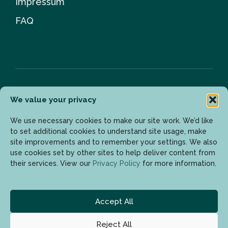
Impressum
FAQ
We value your privacy
Newsletter
We use necessary cookies to make our site work. We’d like
to set additional cookies to understand site usage, make
site improvements and to remember your settings. We also
Geben Sie Ihre E-Mail-Adresse ein, um die neuesten
use cookies set by other sites to help deliver content from
Updates zu erhalten.
their services. View our
Privacy Policy
for more information.
Accept All
Reject All