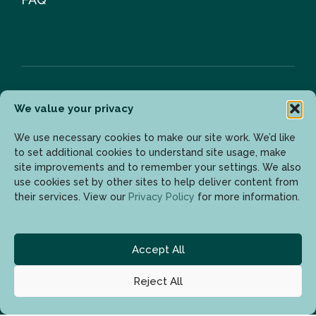
We value your privacy
Newsletter
We use necessary cookies to make our site work. We’d like
to set additional cookies to understand site usage, make
site improvements and to remember your settings. We also
Geben Sie Ihre E-Mail-Adresse ein, um die neuesten
use cookies set by other sites to help deliver content from
Updates zu erhalten.
their services. View our
Privacy Policy
for more information.
Accept All
Reject All