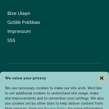
Bize Ulaşın
Gizlilik Politikası
Impressum
SSS
We value your privacy
Bülten
We use necessary cookies to make our site work. We’d like
to set additional cookies to understand site usage, make
site improvements and to remember your settings. We also
Son gelişmelerden haberdar olmak için lütfen mail
use cookies set by other sites to help deliver content from
adresinizi girin.
their services. View our
Privacy Policy
for more information.