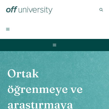
İçeriğe
atla
MENU
Menu
Ortak
öğrenmeye ve
araştırmaya