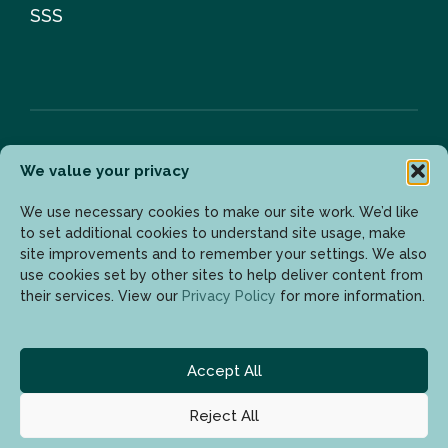
SSS
We value your privacy
Bülten
We use necessary cookies to make our site work. We’d like
to set additional cookies to understand site usage, make
site improvements and to remember your settings. We also
Son gelişmelerden haberdar olmak için lütfen mail
use cookies set by other sites to help deliver content from
adresinizi girin.
their services. View our
Privacy Policy
for more information.
Accept All
Reject All