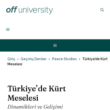
İçeriğe
atla
MENU
Menu
Giriş
Geçmiş Dersler
Peace Studies
Türkiye’de Kürt
Meselesi
Türkiye’de Kürt
Meselesi
Dinamikleri ve Gelişimi