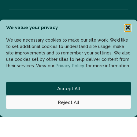
We value your privacy
Bülten
We use necessary cookies to make our site work. We’d like
to set additional cookies to understand site usage, make
site improvements and to remember your settings. We also
Son gelişmelerden haberdar olmak için lütfen mail
use cookies set by other sites to help deliver content from
adresinizi girin.
their services. View our
Privacy Policy
for more information.
Accept All
Reject All