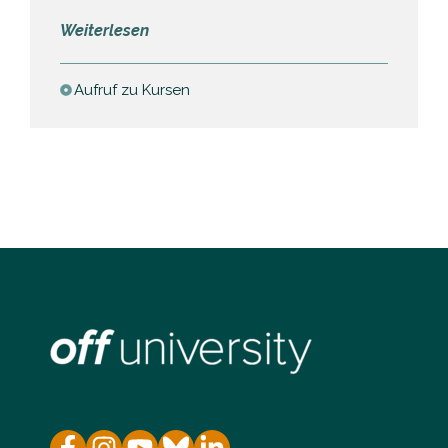
:
Weiterlesen
Aufruf
zur
Aufruf zu Kursen
Einreichung
von
Vorschlägen
für
Kurse
über
Myanmar