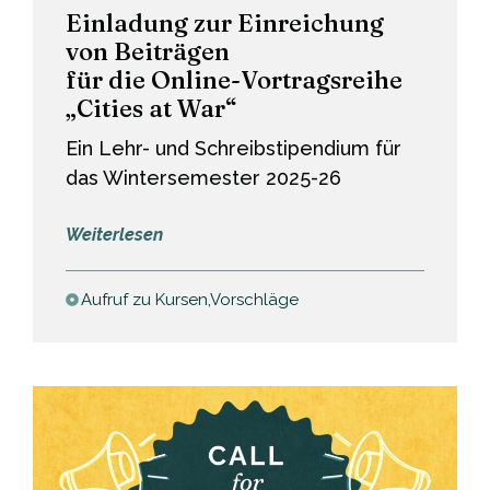
Einladung zur Einreichung
von Beiträgen
für die Online-Vortragsreihe
„Cities at War“
Ein Lehr- und Schreibstipendium für
das Wintersemester 2025-26
:
Weiterlesen
Einladung
zur
Aufruf zu Kursen
,
Vorschläge
Einreichung
von
Beiträgen
für
die
Online-
Vortragsreihe