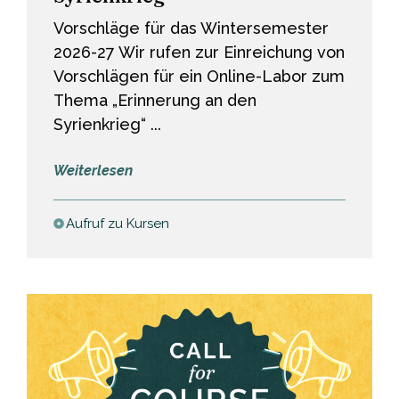
Vorschläge für das Wintersemester
2026-27 Wir rufen zur Einreichung von
Vorschlägen für ein Online-Labor zum
Thema „Erinnerung an den
Syrienkrieg“ ...
:
Weiterlesen
Aufruf
zur
Aufruf zu Kursen
Einreichung
von
Vorschlägen
für
ein
Online-
Lab
zum