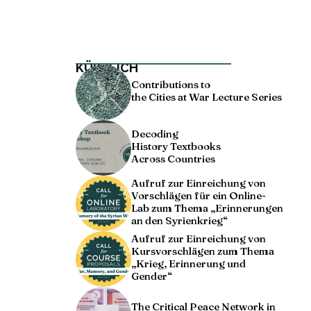
KÜRZLICH
Contributions to
the Cities at War Lecture Series
Decoding
History Textbooks
Across Countries
Aufruf zur Einreichung von
Vorschlägen für ein Online-
Lab zum Thema „Erinnerungen
an den Syrienkrieg“
Aufruf zur Einreichung von
Kursvorschlägen zum Thema
„Krieg, Erinnerung und
Gender“
The Critical Peace Network in