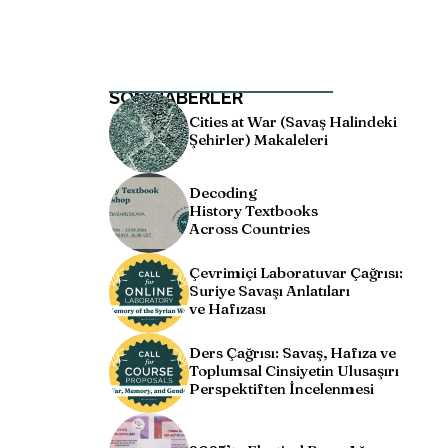
SON HABERLER
Cities at War (Savaş Halindeki
Şehirler) Makaleleri
Decoding
History Textbooks
Across Countries
Çevrimiçi Laboratuvar Çağrısı:
Suriye Savaşı Anlatıları
ve Hafızası
Ders Çağrısı: Savaş, Hafıza ve
Toplumsal Cinsiyetin Ulusaşırı
Perspektiften İncelenmesi