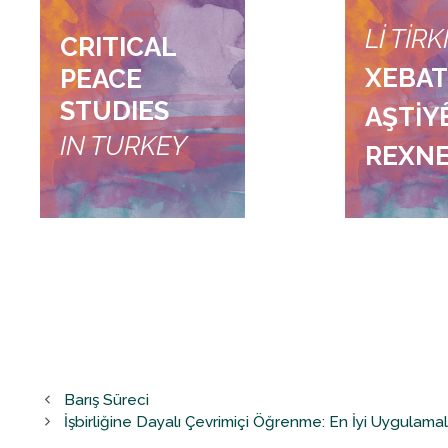
LI TIR
CRITICAL
XEBA
PEACE
STUDIES
AŞTIY
IN TURKEY
REXNE
Barış Süreci
İşbirliğine Dayalı Çevrimiçi Öğrenme: En İyi Uygulama