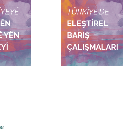
KIYEYÊ
TÜRKİYE’DE
TÊN
ELEŞTİREL
Ê YÊN
BARIŞ
YÎ
ÇALIŞMALARI
lar