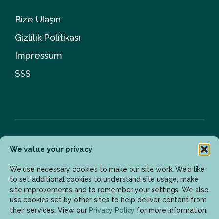
Bize Ulaşın
Gizlilik Politikası
Impressum
SSS
We value your privacy
Bülten
We use necessary cookies to make our site work. We’d like
to set additional cookies to understand site usage, make
site improvements and to remember your settings. We also
Son gelişmelerden haberdar olmak için lütfen mail
use cookies set by other sites to help deliver content from
adresinizi girin.
their services. View our
Privacy Policy
for more information.